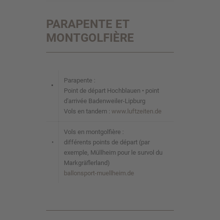
PARAPENTE ET
MONTGOLFIÈRE
Parapente :
•
Point de départ Hochblauen • point
d'arrivée Badenweiler-Lipburg
Vols en tandem :
www.luftzeiten.de
Vols en montgolfière :
•
différents points de départ (par
exemple, Müllheim pour le survol du
Markgräflerland)
ballonsport-muellheim.de