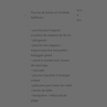
env.
Piscine de loisirs et familiale
•
6
Müllheim
km
• piscine pour nageurs
(couloirs de natation de 50 m)
• plongeoirs
• piscine non-nageurs •
espace pour les tout-petits •
toboggan géant
• canal à courant avec buses
de massage
• cascade
• piscine chauffée à l'énergie
solaire
• pelouses pour bains de soleil
• tennis de table
• trampoline • volley-ball de
plage