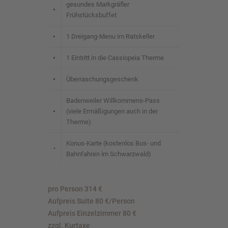
gesundes Markgräfler
•
Frühstücksbuffet
•
1 Dreigang-Menu im Ratskeller
•
1 Eintritt in die Cassiopeia Therme
•
Überraschungsgeschenk
Badenweiler Willkommens-Pass
•
(viele Ermäßigungen auch in der
Therme)
Konus-Karte (kostenlos Bus- und
•
Bahnfahren im Schwarzwald)
pro Person 314 €
Aufpreis Suite 80 €/Person
Aufpreis Einzelzimmer 80 €
zzgl. Kurtaxe