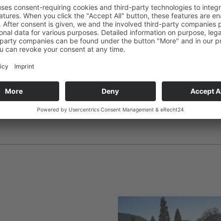
prächtigste gedeihen. Im Ort befinden
Sehenswürdigkeiten wie z. B. die Burg
Museum/Tschechow Salon und der Par
Von Badenweiler aus erreichen Sie sch
Region.
Tipp:
Mit der Badenweiler Konus-Gäste
Tagesausflug nach Basel oder Freiburg