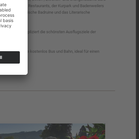
 sich Geschäfte, Restaurants, der Kurpark und Badenweilers
 Baden, die Römische Badruine und das Literarische
k der Sinne.
nell und unkompliziert die schönsten Ausflugsziele der
karte fahren Sie kostenlos Bus und Bahn, ideal für einen
!