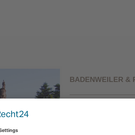
BADENWEILER & 
Im Rücken den Schwarzwald, zu Füßen 
entfernt: Frankreich und die Schweiz. B
Urlaub Natur, Kultur, kulinarischen Ge
lacht hier 1.700 Stunden im Jahr, ein 
imposanten Schwarzwaldtannen auch O