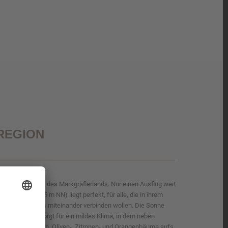
REGION
die Weinberge des Markgräflerlands. Nur einen Ausflug weit
adenweiler (425 m NN) liegt perfekt, für alle, die in ihrem
nuss und Erlebnis miteinander verbinden wollen. Die Sonne
Warmluftstrom sorgt für ein mildes Klima, in dem neben
leander, Feigen, Oliven-, Zitronen- und Orangenbäume aufs